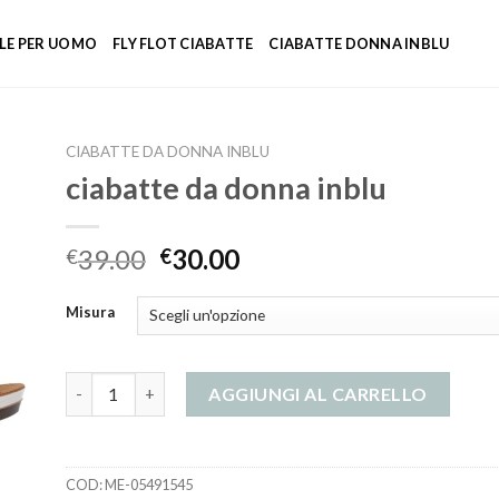
LE PER UOMO
FLY FLOT CIABATTE
CIABATTE DONNA INBLU
CIABATTE DA DONNA INBLU
ciabatte da donna inblu
39.00
30.00
€
€
Misura
ciabatte da donna inblu quantità
AGGIUNGI AL CARRELLO
COD:
ME-05491545