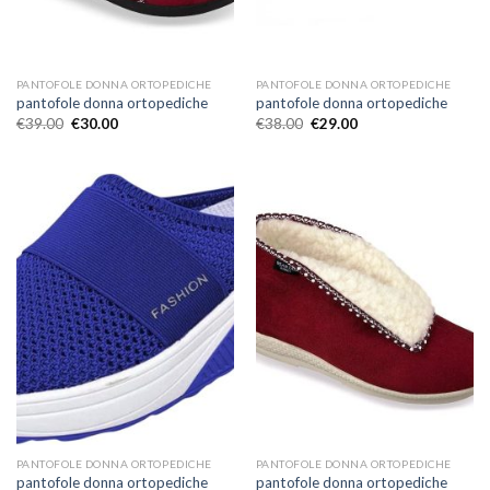
PANTOFOLE DONNA ORTOPEDICHE
PANTOFOLE DONNA ORTOPEDICHE
pantofole donna ortopediche
pantofole donna ortopediche
€
39.00
€
30.00
€
38.00
€
29.00
PANTOFOLE DONNA ORTOPEDICHE
PANTOFOLE DONNA ORTOPEDICHE
pantofole donna ortopediche
pantofole donna ortopediche