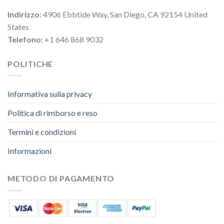
Indirizzo:
4906 Ebbtide Way, San Diego, CA 92154 United
States
Telefono:
+1 646 868 9032
POLITICHE
Informativa sulla privacy
Politica di rimborso e reso
Termini e condizioni
Informazioni
METODO DI PAGAMENTO