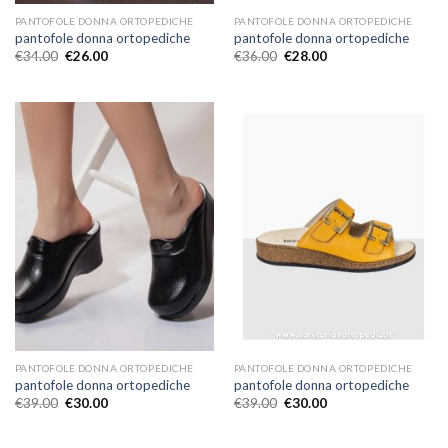
PANTOFOLE DONNA ORTOPEDICHE
PANTOFOLE DONNA ORTOPEDICHE
pantofole donna ortopediche
pantofole donna ortopediche
€
34.00
€
26.00
€
36.00
€
28.00
PANTOFOLE DONNA ORTOPEDICHE
PANTOFOLE DONNA ORTOPEDICHE
pantofole donna ortopediche
pantofole donna ortopediche
€
39.00
€
30.00
€
39.00
€
30.00