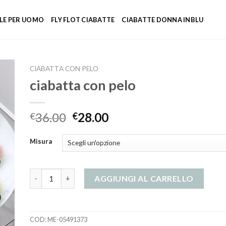
LE PER UOMO
FLY FLOT CIABATTE
CIABATTE DONNA INBLU
CIABATTA CON PELO
ciabatta con pelo
36.00
28.00
€
€
Misura
ciabatta con pelo quantità
AGGIUNGI AL CARRELLO
COD:
ME-05491373