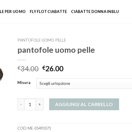
LE PER UOMO
FLY FLOT CIABATTE
CIABATTE DONNA INBLU
PANTOFOLE UOMO PELLE
pantofole uomo pelle
34.00
26.00
€
€
Misura
pantofole uomo pelle quantità
AGGIUNGI AL CARRELLO
COD:
ME-05491071