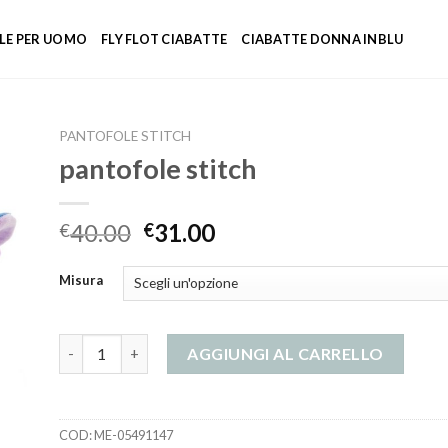
LE PER UOMO
FLY FLOT CIABATTE
CIABATTE DONNA INBLU
PANTOFOLE STITCH
pantofole stitch
40.00
31.00
€
€
Misura
pantofole stitch quantità
AGGIUNGI AL CARRELLO
COD:
ME-05491147