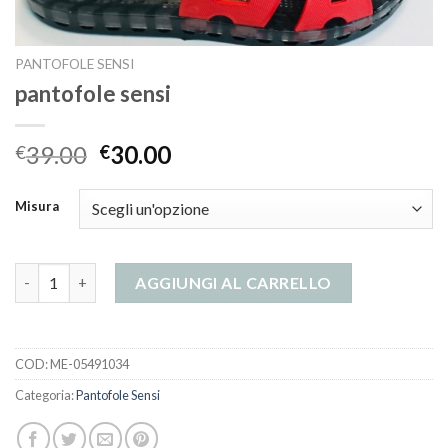
PANTOFOLE SENSI
pantofole sensi
39.00
30.00
€
€
Misura
pantofole sensi quantità
AGGIUNGI AL CARRELLO
COD:
ME-05491034
Categoria:
Pantofole Sensi