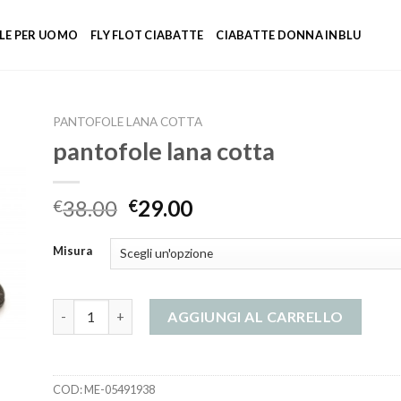
LE PER UOMO
FLY FLOT CIABATTE
CIABATTE DONNA INBLU
PANTOFOLE LANA COTTA
pantofole lana cotta
38.00
29.00
€
€
Misura
pantofole lana cotta quantità
AGGIUNGI AL CARRELLO
COD:
ME-05491938