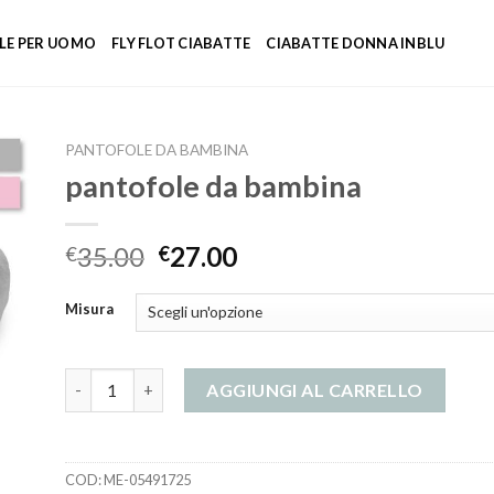
LE PER UOMO
FLY FLOT CIABATTE
CIABATTE DONNA INBLU
PANTOFOLE DA BAMBINA
pantofole da bambina
35.00
27.00
€
€
Misura
pantofole da bambina quantità
AGGIUNGI AL CARRELLO
COD:
ME-05491725