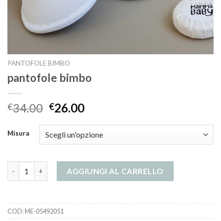
PANTOFOLE BIMBO
pantofole bimbo
34.00
26.00
€
€
Misura
pantofole bimbo quantità
AGGIUNGI AL CARRELLO
COD:
ME-05492051