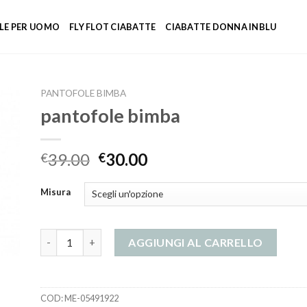
LE PER UOMO
FLY FLOT CIABATTE
CIABATTE DONNA INBLU
PANTOFOLE BIMBA
pantofole bimba
39.00
30.00
€
€
Misura
pantofole bimba quantità
AGGIUNGI AL CARRELLO
COD:
ME-05491922