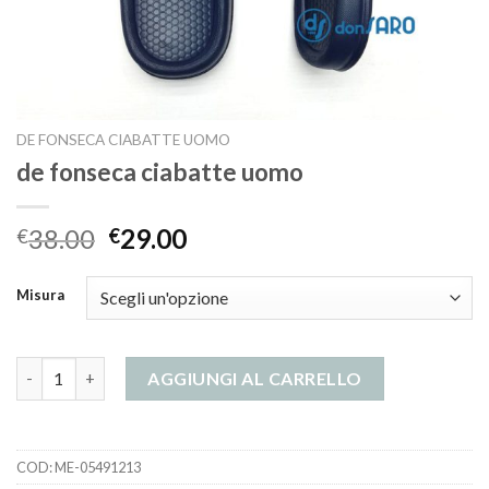
DE FONSECA CIABATTE UOMO
de fonseca ciabatte uomo
38.00
29.00
€
€
Misura
de fonseca ciabatte uomo quantità
AGGIUNGI AL CARRELLO
COD:
ME-05491213