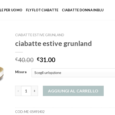
LE PER UOMO
FLY FLOT CIABATTE
CIABATTE DONNA INBLU
CIABATTE ESTIVE GRUNLAND
ciabatte estive grunland
40.00
31.00
€
€
Misura
ciabatte estive grunland quantità
AGGIUNGI AL CARRELLO
COD:
ME-05491402