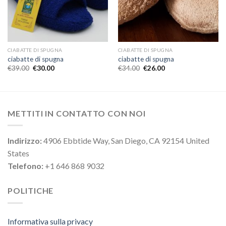
CIABATTE DI SPUGNA
CIABATTE DI SPUGNA
ciabatte di spugna
ciabatte di spugna
€
39.00
€
30.00
€
34.00
€
26.00
METTITI IN CONTATTO CON NOI
Indirizzo:
4906 Ebbtide Way, San Diego, CA 92154 United
States
Telefono:
+1 646 868 9032
POLITICHE
Informativa sulla privacy