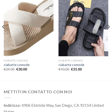
CIABATTE COMODE
CIABATTE COMODE
ciabatte comode
ciabatte comode
€
39.00
€
30.00
€
40.00
€
31.00
METTITI IN CONTATTO CON NOI
Indirizzo:
4906 Ebbtide Way, San Diego, CA 92154 United
States